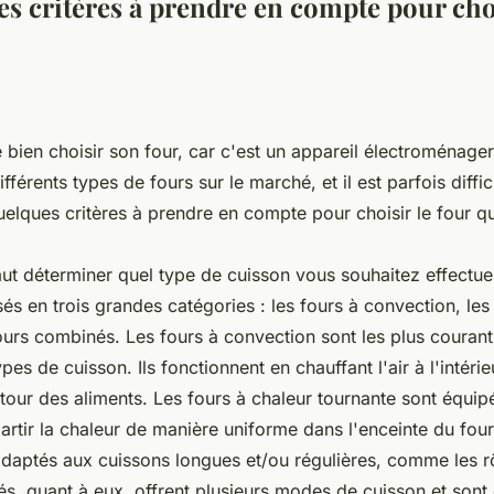
es critères à prendre en compte pour cho
e bien choisir son four, car c'est un appareil électroménager
différents types de fours sur le marché, et il est parfois diffic
quelques critères à prendre en compte pour choisir le four q
faut déterminer quel type de cuisson vous souhaitez effectue
és en trois grandes catégories : les fours à convection, les
fours combinés. Les fours à convection sont les plus couran
ypes de cuisson. Ils fonctionnent en chauffant l'air à l'intérie
utour des aliments. Les fours à chaleur tournante sont équip
artir la chaleur de manière uniforme dans l'enceinte du four
adaptés aux cuissons longues et/ou régulières, comme les rôt
s, quant à eux, offrent plusieurs modes de cuisson et sont