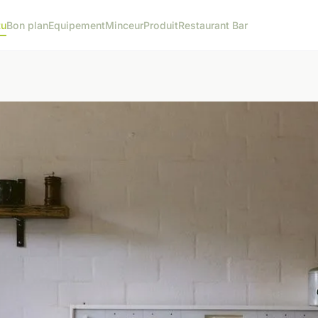
tu
Bon plan
Equipement
Minceur
Produit
Restaurant Bar