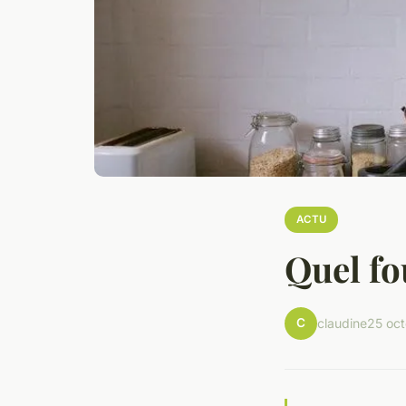
ACTU
Quel fo
C
claudine
25 oc