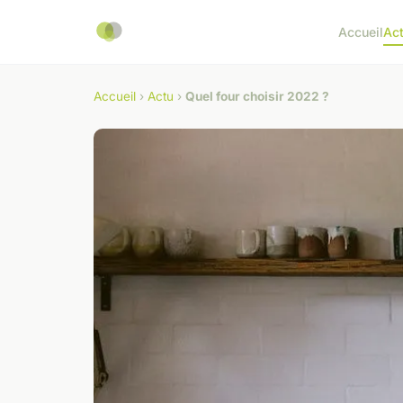
Accueil
Ac
Accueil
›
Actu
›
Quel four choisir 2022 ?