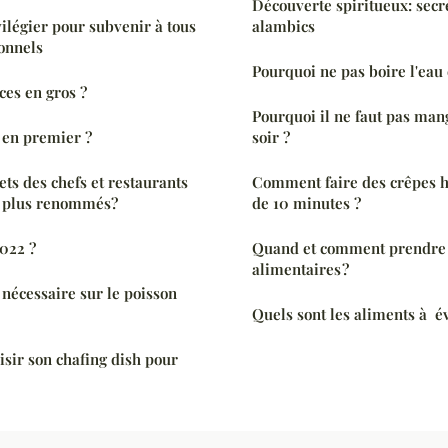
Découverte spiritueux: secr
vilégier pour subvenir à tous
alambics
ionnels
Pourquoi ne pas boire l'eau c
ces en gros ?
Pourquoi il ne faut pas ma
 en premier ?
soir ?
ets des chefs et restaurants
Comment faire des crêpes h
s plus renommés?
de 10 minutes ?
2022 ?
Quand et comment prendre
alimentaires ?
 nécessaire sur le poisson
Quels sont les aliments à év
sir son chafing dish pour