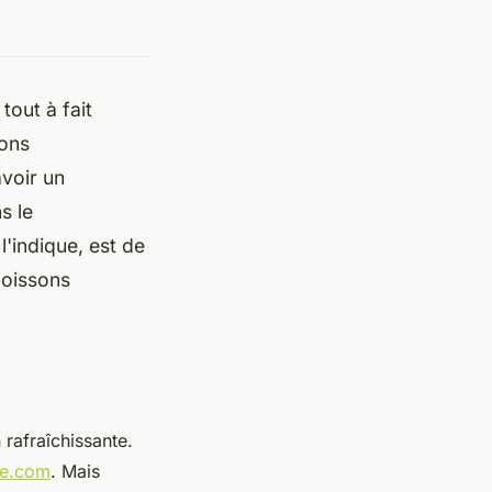
tout à fait
sons
avoir un
s le
'indique, est de
boissons
rafraîchissante.
ie.com
. Mais