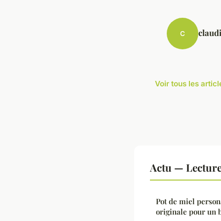
claud
C
Voir tous les artic
Actu — Lectur
Pot de miel person
originale pour un