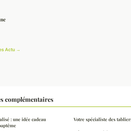
ine
les Actu →
es complémentaires
alisé : une idée cadeau
Votre spécialiste des tablier
 baptême