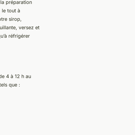
 la préparation
le tout à
tre sirop,
illante, versez et
u’à réfrigérer
 de 4 à 12 h au
els que :