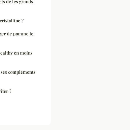
ets de les grands
ristalline ?
nger de pomme le
ealthy en moins
 ses compléments
iter ?