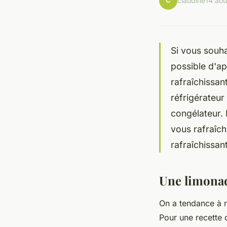
C
claudine
14 ao
Si vous souhai
possible d'a
rafraîchissant
réfrigérateur
congélateur. 
vous rafraîch
rafraîchissan
Une limona
On a tendance à m
Pour une recette