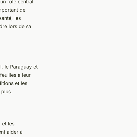
un rôle central
important de
santé, les
dre lors de sa
l, le Paraguay et
euilles à leur
tions et les
 plus.
 et les
ent aider à