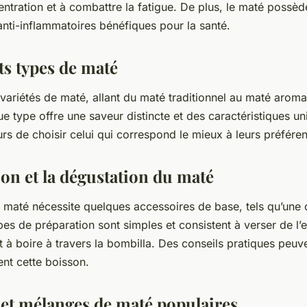
entration et à combattre la fatigue. De plus, le maté possèd
anti-inflammatoires bénéfiques pour la santé.
ts types de maté
s variétés de maté, allant du maté traditionnel au maté aroma
e type offre une saveur distincte et des caractéristiques u
 de choisir celui qui correspond le mieux à leurs préfére
on et la dégustation du maté
 maté nécessite quelques accessoires de base, tels qu’une 
pes de préparation sont simples et consistent à verser de l’
t à boire à travers la bombilla. Des conseils pratiques peuv
nt cette boisson.
s et mélanges de maté populaires