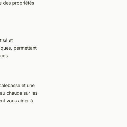
e des propriétés
tisé et
niques, permettant
nces.
calebasse et une
eau chaude sur les
ent vous aider à