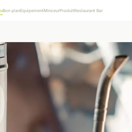
tu
Bon plan
Equipement
Minceur
Produit
Restaurant Bar