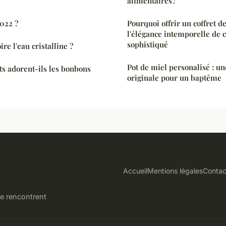
alimentaires ?
2022 ?
Pourquoi offrir un coffret d
l'élégance intemporelle de 
sophistiqué
re l'eau cristalline ?
Pot de miel personalisé : u
ts adorent-ils les bonbons
originale pour un baptême
Accueil
Mentions légales
Contac
se rencontrent