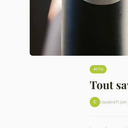
ACTU
Tout sa
C
claudine
11 jui