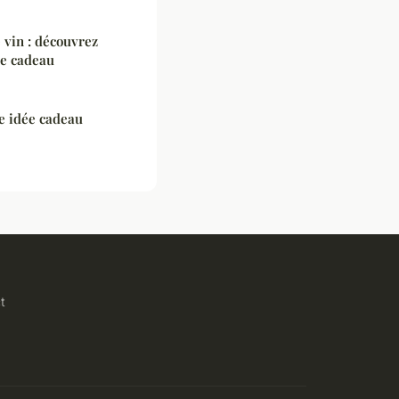
e vin : découvrez
ce cadeau
ne idée cadeau
t