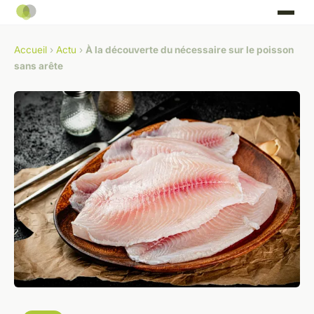
Accueil
›
Actu
›
À la découverte du nécessaire sur le poisson
sans arête